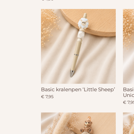
Basic kralenpen ‘Little Sheep’
Basi
Unic
€ 7,95
€ 7,9