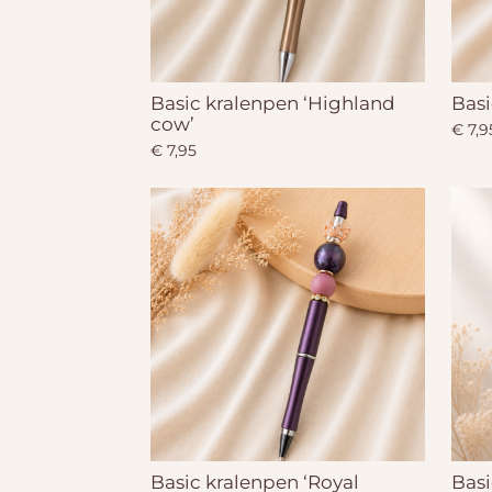
Basic kralenpen ‘Highland
Basi
cow’
€ 7,9
€ 7,95
Basic kralenpen ‘Royal
Basi