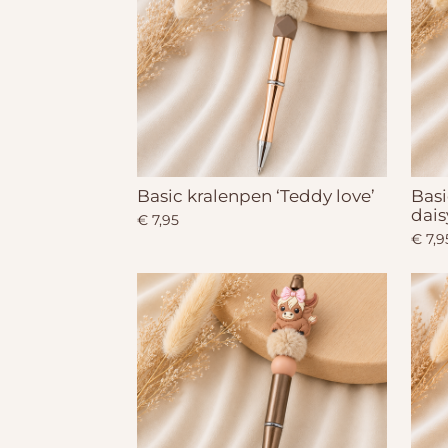
Basic kralenpen ‘Teddy love’
Basi
dais
€ 7,95
€ 7,9