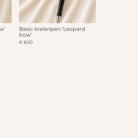
w’
Basic kralenpen ‘Leopard
bow’
€ 8,50