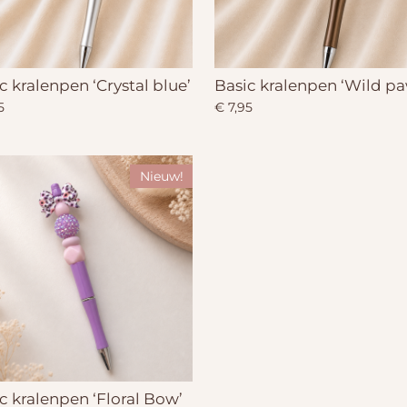
c kralenpen ‘Crystal blue’
Basic kralenpen ‘Wild pa
5
€ 7,95
Nieuw!
c kralenpen ‘Floral Bow’