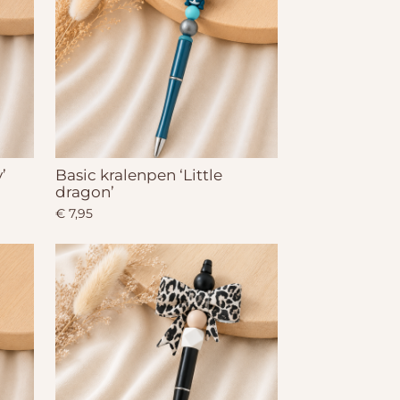
’
Basic kralenpen ‘Little
dragon’
€ 7,95