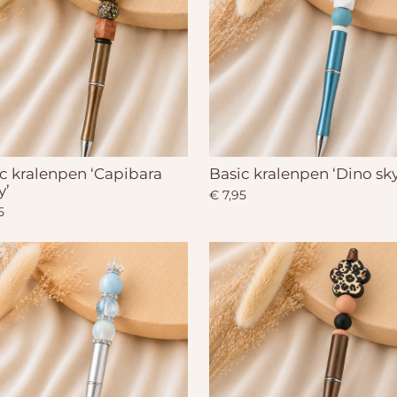
c kralenpen ‘Capibara
Basic kralenpen ‘Dino sky
y’
€ 7,95
5