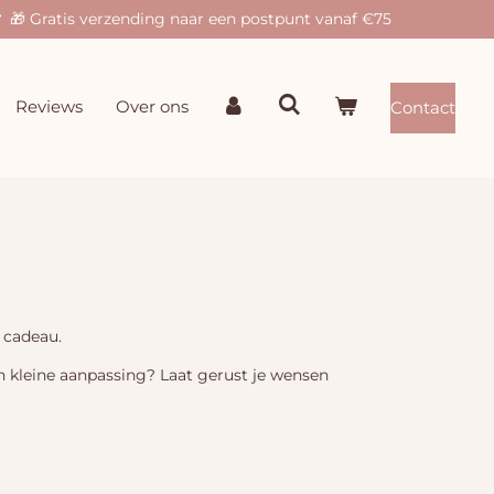
🎁 Gratis verzending naar een postpunt vanaf €75
Reviews
Over ons
Contact
 cadeau.
n kleine aanpassing? Laat gerust je wensen