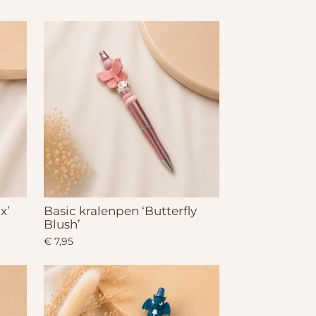
x’
Basic kralenpen ‘Butterfly
Blush’
€ 7,95