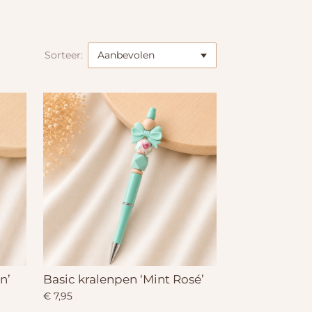
Sorteer:
n’
Basic kralenpen ‘Mint Rosé’
€ 7,95