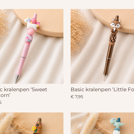
c kralenpen ‘Sweet
Basic kralenpen ‘Little Fo
orn’
€ 7,95
5