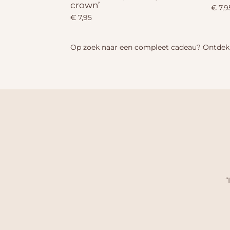
crown’
€ 7,9
€ 7,95
Op zoek naar een compleet cadeau? Ontde
“