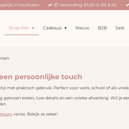
gelijk in Houthalen
📦 Verzending €5,50 in BE & NL
Shop hier
Cadeaus
Nieuw
B2B
Sale
nnen
een persoonlijke touch
jl met praktisch gebruik. Perfect voor werk, school of als uniek
ekozen kralen, luxe details en een unieke afwerking. Wil je ee
len.
emium
versie. Bekijk ze zeker!