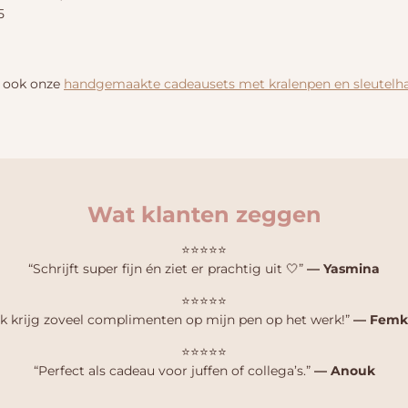
5
k ook onze
handgemaakte cadeausets met kralenpen en sleutelh
Wat klanten zeggen
⭐⭐⭐⭐⭐
“Schrijft super fijn én ziet er prachtig uit 🤍”
— Yasmina
⭐⭐⭐⭐⭐
Ik krijg zoveel complimenten op mijn pen op het werk!”
— Femk
⭐⭐⭐⭐⭐
“Perfect als cadeau voor juffen of collega’s.”
— Anouk