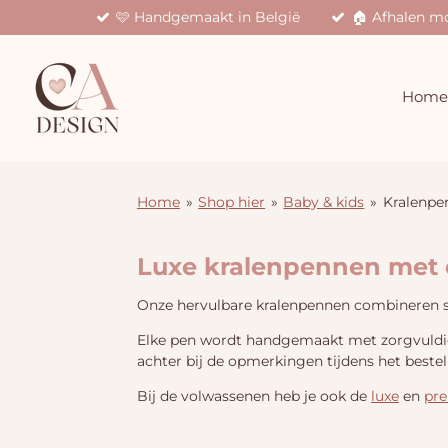
🩷 Handgemaakt in België
🏠 Afhalen mo
Ga
direct
naar
de
Home
hoofdinhoud
Home
»
Shop hier
»
Baby & kids
»
Kralenpe
Luxe kralenpennen met 
Onze hervulbare kralenpennen combineren sti
Elke pen wordt handgemaakt met zorgvuldig g
achter bij de opmerkingen tijdens het bestel
Bij de volwassenen heb je ook de
luxe
en
pr