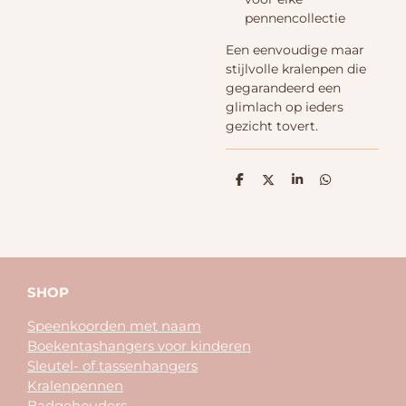
pennencollectie
Een eenvoudige maar
stijlvolle kralenpen die
gegarandeerd een
glimlach op ieders
gezicht tovert.
D
D
S
D
e
e
h
e
l
e
a
l
e
l
r
e
n
e
n
SHOP
Speenkoorden met naam
Boekentashangers voor kinderen
Sleutel- of tassenhangers
Kralenpennen
Badgehouders