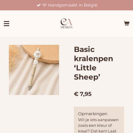
🩷 Handgemaakt in België
Ga
direct
naar
de
hoofdinhoud
Basic
kralenpen
‘Little
Sheep’
€ 7,95
Opmerkingen
Wil je iets aanpassen
zoals een kleur of
kraal? Dat kan! Laat