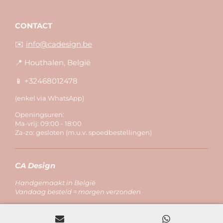
CONTACT
✉️
info@cadesign.be
📍 Houthalen, België
📱 +32468012478
(enkel via WhatsApp)
Openingsuren:
Ma-vrij: 09:00 - 18:00
Za-zo: gesloten (m.u.v. spoedbestellingen)
CA Design
Handgemaakt in België
Vandaag besteld = morgen verzonden
Veilig te betalen met Bancontact, IDEAL, Paypal
Verzonden met: Bpost, DPD, Mondial Relay