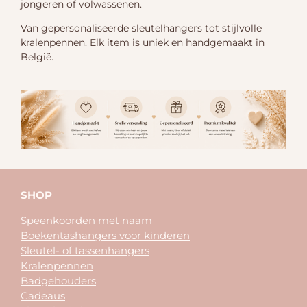
jongeren of volwassenen.
Van gepersonaliseerde sleutelhangers tot stijlvolle
kralenpennen. Elk item is uniek en handgemaakt in
België.
SHOP
Speenkoorden met naam
Boekentashangers voor kinderen
Sleutel- of tassenhangers
Kralenpennen
Badgehouders
Cadeaus