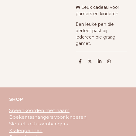
🎮 Leuk cadeau voor
gamers en kinderen
Een leuke pen die
perfect past bij
iedereen die graag
gamet.
D
D
S
D
e
e
h
e
l
e
a
l
e
l
r
e
n
e
n
SHOP
Speenkoorden met naam
Boekentashangers voor kinderen
Sleutel- of tassenhangers
Kralenpennen