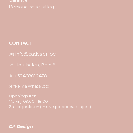
Garantie
Personalisatie uitleg
CONTACT
✉️
info@cadesign.be
📍 Houthalen, België
📱 +32468012478
(enkel via WhatsApp)
Openingsuren:
Ma-vrij: 09:00 - 18:00
Za-zo: gesloten (m.u.v. spoedbestellingen)
CA Design