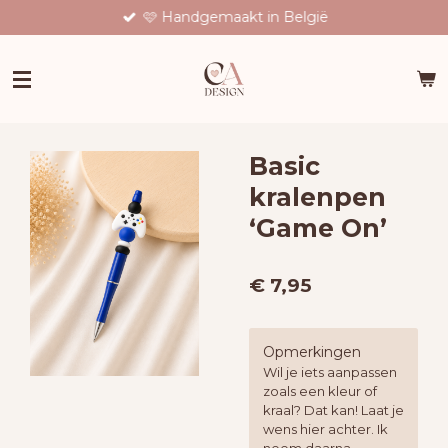
🩷 Handgemaakt in België
Ga
direct
naar
de
hoofdinhoud
Basic
kralenpen
‘Game On’
€ 7,95
Opmerkingen
Wil je iets aanpassen
zoals een kleur of
kraal? Dat kan! Laat je
wens hier achter. Ik