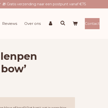
🎁 Gratis verzending naar een postpunt vanaf €75
Reviews
Over ons
Contact
alenpen
 bow’
en kleur of kraal? Dat kan! Laat je wens hier