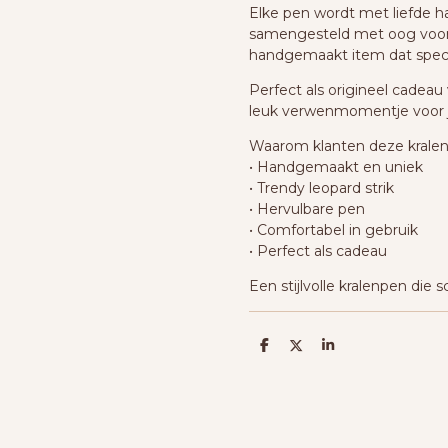
Elke pen wordt met liefde 
samengesteld met oog voor d
handgemaakt item dat speci
Perfect als origineel cadeau 
leuk verwenmomentje voor j
Waarom klanten deze kralen
• Handgemaakt en uniek
• Trendy leopard strik
• Hervulbare pen
• Comfortabel in gebruik
• Perfect als cadeau
Een stijlvolle kralenpen die s
D
D
S
e
e
h
l
e
a
e
l
r
n
e