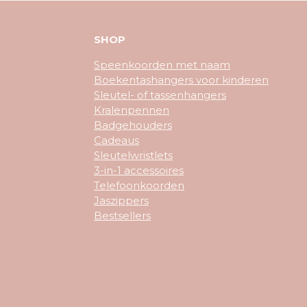
SHOP
Speenkoorden met naam
Boekentashangers voor kinderen
Sleutel- of tassenhangers
Kralenpennen
Badgehouders
Cadeaus
Sleutelwristlets
3-in-1 accessoires
Telefoonkoorden
Jaszippers
Bestsellers