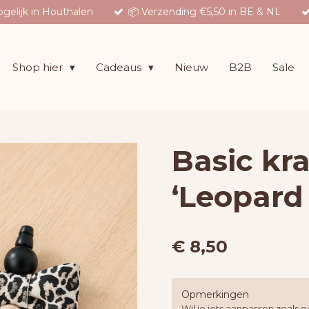
gelijk in Houthalen
📦 Verzending €5,50 in BE & NL
Shop hier
Cadeaus
Nieuw
B2B
Sale
Basic kr
‘Leopard
€ 8,50
Opmerkingen
Wil je iets aanpassen zoals e