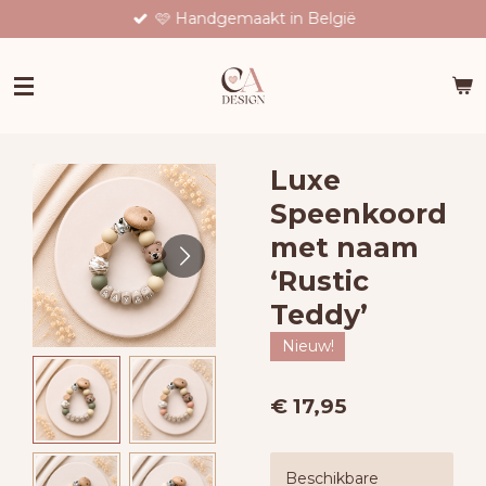
🩷 Handgemaakt in België
Ga
direct
naar
de
hoofdinhoud
Luxe
Speenkoord
met naam
‘Rustic
Teddy’
Nieuw!
€ 17,95
Beschikbare