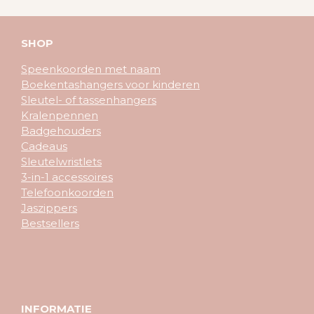
SHOP
Speenkoorden met naam
Boekentashangers voor kinderen
Sleutel- of tassenhangers
Kralenpennen
Badgehouders
Cadeaus
Sleutelwristlets
3-in-1 accessoires
Telefoonkoorden
Jaszippers
Bestsellers
INFORMATIE