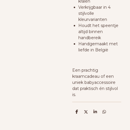
kralen
Verkrijgbaar in 4
stijlvolle
kleurvarianten
Houdt het speentje
altijd binnen
handbereik
Handgemaakt met
liefde in België
Een prachtig
kraamcadeau of een
uniek babyaccessoire
dat praktisch én stijlvol
is.
D
D
S
D
e
e
h
e
l
e
a
l
e
l
r
e
n
e
n