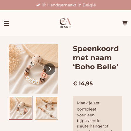
🩷 Handgemaakt in België
Ga
direct
naar
de
hoofdinhoud
Speenkoord
met naam
‘Boho Belle’
€ 14,95
Maak je set
compleet
Voeg een
bijpassende
sleutelhanger of