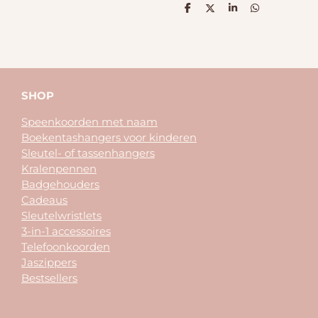
D
D
S
D
e
e
h
e
l
e
a
l
e
l
r
e
n
e
n
SHOP
Speenkoorden met naam
Boekentashangers voor kinderen
Sleutel- of tassenhangers
Kralenpennen
Badgehouders
Cadeaus
Sleutelwristlets
3-in-1 accessoires
Telefoonkoorden
Jaszippers
Bestsellers