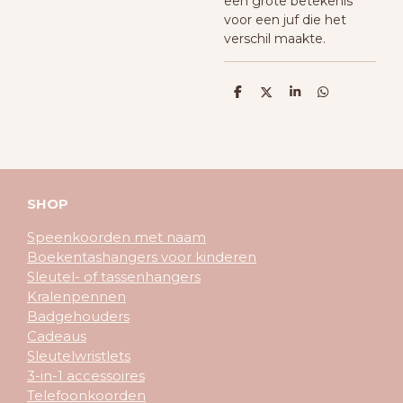
een grote betekenis
voor een juf die het
verschil maakte.
D
D
S
D
e
e
h
e
l
e
a
l
e
l
r
e
n
e
n
SHOP
Speenkoorden met naam
Boekentashangers voor kinderen
Sleutel- of tassenhangers
Kralenpennen
Badgehouders
Cadeaus
Sleutelwristlets
3-in-1 accessoires
Telefoonkoorden