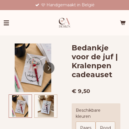
🩷 Handgemaakt in België
Ga
direct
naar
de
hoofdinhoud
Bedankje
voor de juf |
Kralenpen
cadeauset
€ 9,50
Beschikbare
kleuren
Paars
Rood