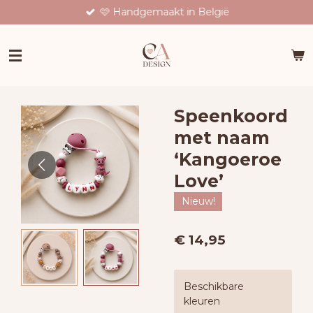
🩷 Handgemaakt in België
Ga
direct
naar
de
hoofdinhoud
Speenkoord
met naam
‘Kangoeroe
Love’
Nieuw!
€ 14,95
Beschikbare
kleuren