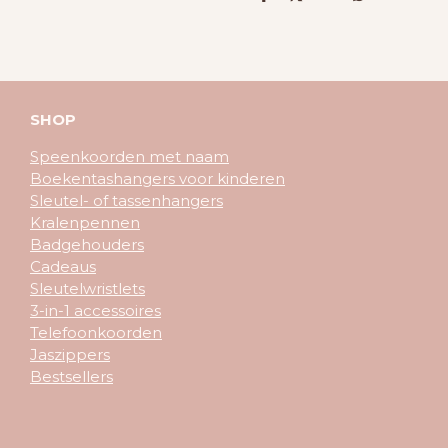
D
D
S
D
e
e
h
e
l
e
a
l
e
l
r
e
n
e
n
SHOP
Speenkoorden met naam
Boekentashangers voor kinderen
Sleutel- of tassenhangers
Kralenpennen
Badgehouders
Cadeaus
Sleutelwristlets
3-in-1 accessoires
Telefoonkoorden
Jaszippers
Bestsellers