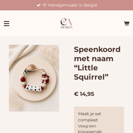
🩷 Handgemaakt in België
Ga
direct
naar
de
hoofdinhoud
Speenkoord
met naam
“Little
Squirrel”
€ 14,95
Maak je set
compleet
Voeg een
bijpassende