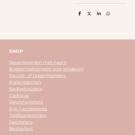
D
D
S
D
e
e
h
e
l
e
a
l
e
l
r
e
n
e
n
SHOP
Speenkoorden met naam
Boekentashangers voor kinderen
Sleutel- of tassenhangers
Kralenpennen
Badgehouders
Cadeaus
Sleutelwristlets
3-in-1 accessoires
Telefoonkoorden
Jaszippers
Bestsellers