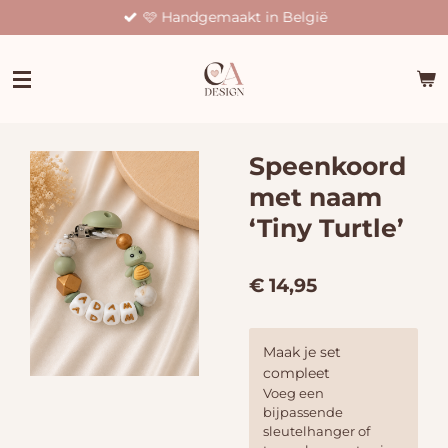
🩷 Handgemaakt in België
Ga
direct
naar
de
hoofdinhoud
Speenkoord
met naam
‘Tiny Turtle’
€ 14,95
Maak je set
compleet
Voeg een
bijpassende
sleutelhanger of