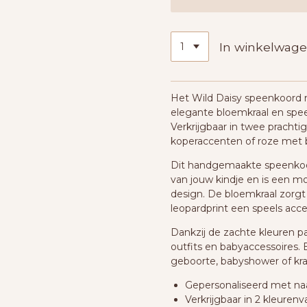
In winkelwag
Het Wild Daisy speenkoord 
elegante bloemkraal en speels
Verkrijgbaar in twee prachti
koperaccenten of roze met b
Dit handgemaakte speenkoo
van jouw kindje en is een mo
design. De bloemkraal zorgt v
leopardprint een speels acc
Dankzij de zachte kleuren pa
outfits en babyaccessoires. 
geboorte, babyshower of k
Gepersonaliseerd met n
Verkrijgbaar in 2 kleurenv