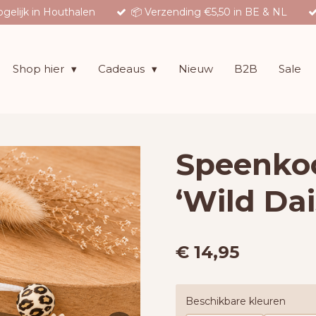
gelijk in Houthalen
📦 Verzending €5,50 in BE & NL
Shop hier
Cadeaus
Nieuw
B2B
Sale
Speenko
‘Wild Dai
€ 14,95
Beschikbare kleuren