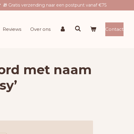
🎁 Gratis verzending naar een postpunt vanaf €75
Reviews
Over ons
Contact
ord met naam
sy’