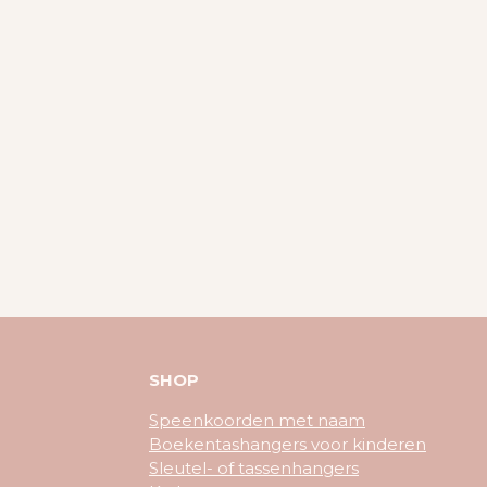
SHOP
Speenkoorden met naam
Boekentashangers voor kinderen
Sleutel- of tassenhangers