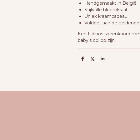
Handgemaakt in België
Stijlvolle bloemkraal
Uniek kraamcadeau
Voldoet aan de geldende v
Een tijdloos speenkoord met
baby’s dol op zijn.
D
D
S
e
e
h
l
e
a
e
l
r
n
e