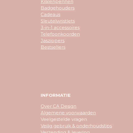
Kralenpennen
Badgehouders
Cadeaus
Sleutelwristlets
3-in-1 accessoires
Telefoonkoorden
Jaszippers
Bestsellers
INFORMATIE
Over CA Design
Algemene voorwaarden
Veelgestelde vragen
Veilig gebruik & onderhoudstips
Verzending & levering