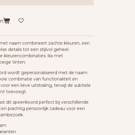
en
met naam combineert zachte kleuren, een
e details tot een stijlvol geheel.
ge kleurencombinaties: lila met
eige tinten.
rd wordt gepersonaliseerd met de naam
oie combinatie van functionaliteit en
oor een lieve uitstraling, terwijl de subtiele
ent toevoegt.
st dit speenkoord perfect bij verschillende
Een prachtig persoonlijk cadeau voor een
raambezoek.
aam
arianten