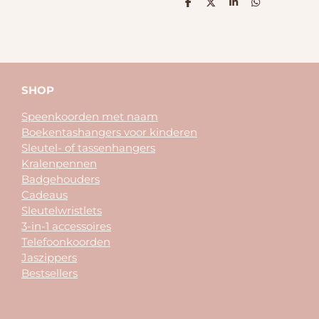
D
D
S
D
e
e
h
e
l
e
a
l
e
l
r
e
n
e
n
SHOP
Speenkoorden met naam
Boekentashangers voor kinderen
Sleutel- of tassenhangers
Kralenpennen
Badgehouders
Cadeaus
Sleutelwristlets
3-in-1 accessoires
Telefoonkoorden
Jaszippers
Bestsellers