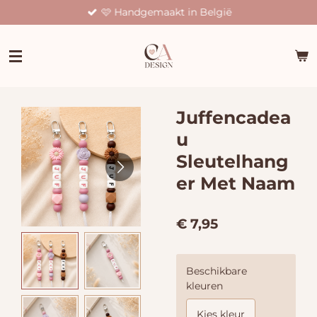
🩷 Handgemaakt in België
Ga
direct
naar
de
hoofdinhoud
Juffencadea
u
Sleutelhang
er Met Naam
€ 7,95
Beschikbare
kleuren
Kies kleur