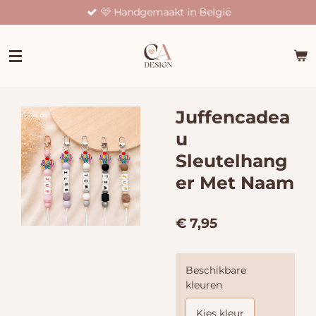
🩷 Handgemaakt in België
Ga
direct
naar
de
hoofdinhoud
Juffencadea
u
Sleutelhang
er Met Naam
€ 7,95
Beschikbare
kleuren
Kies kleur