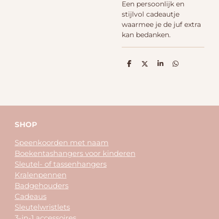
Een persoonlijk en
stijlvol cadeautje
waarmee je de juf extra
kan bedanken.
D
D
S
D
e
e
h
e
l
e
a
l
e
l
r
e
n
e
n
SHOP
Speenkoorden met naam
Boekentashangers voor kinderen
Sleutel- of tassenhangers
Kralenpennen
Badgehouders
Cadeaus
Sleutelwristlets
3-in-1 accessoires