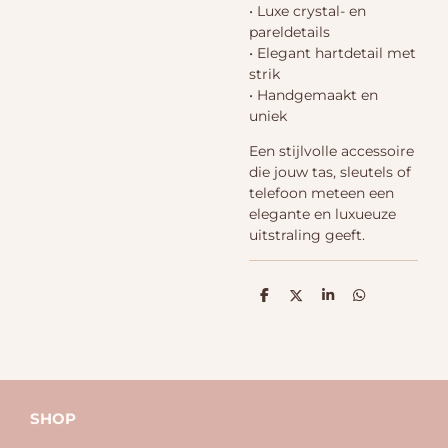
• Luxe crystal- en
pareldetails
• Elegant hartdetail met
strik
• Handgemaakt en
uniek
Een stijlvolle accessoire
die jouw tas, sleutels of
telefoon meteen een
elegante en luxueuze
uitstraling geeft.
D
D
S
D
e
e
h
e
l
e
a
l
e
l
r
e
n
e
n
SHOP