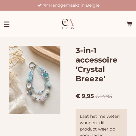
🩷 Handgemaakt in België
Ga
direct
naar
de
hoofdinhoud
3-in-1
accessoire
'Crystal
Breeze'
€ 9,95
€ 14,95
Laat het me weten
wanneer dit
product weer op
voorraad is.