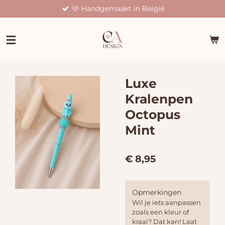
🩷 Handgemaakt in België
Ga
direct
naar
de
hoofdinhoud
Luxe
Kralenpen
Octopus
Mint
€ 8,95
Opmerkingen
Wil je iets aanpassen
zoals een kleur of
kraal? Dat kan! Laat