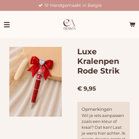
🩷 Handgemaakt in België
Ga
direct
naar
de
hoofdinhoud
Luxe
Kralenpen
Rode Strik
€ 9,95
Opmerkingen
Wil je iets aanpassen
zoals een kleur of
kraal? Dat kan! Laat
je wens hier achter. Ik