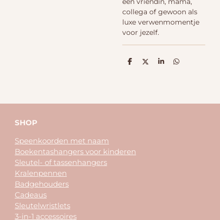
een vriendin, mama,
collega of gewoon als
luxe verwenmomentje
voor jezelf.
D
D
S
D
e
e
h
e
l
e
a
l
e
l
r
e
n
e
n
SHOP
Speenkoorden met naam
Boekentashangers voor kinderen
Sleutel- of tassenhangers
Kralenpennen
Badgehouders
Cadeaus
Sleutelwristlets
3-in-1 accessoires