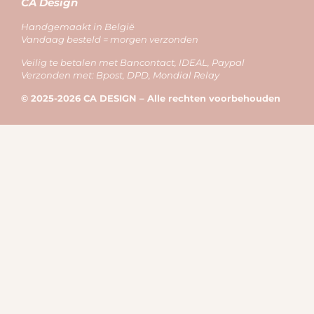
CA Design
Handgemaakt in België
Vandaag besteld = morgen verzonden
Veilig te betalen met Bancontact, IDEAL, Paypal
Verzonden met: Bpost, DPD, Mondial Relay
© 2025-2026 CA DESIGN – Alle rechten voorbehouden