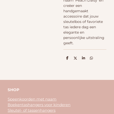
naam ‘Peach Daisy’ en
creëer een
handgemaakt
accessoire dat jouw
sleutelbos of favoriete
tas iedere dag een
elegante en
persoonlijke uitstraling
geeft.
D
D
S
D
e
e
h
e
l
e
a
l
e
l
r
e
n
e
n
SHOP
Speenkoorden met naam
Boekentashangers voor kinderen
Sleutel- of tassenhangers