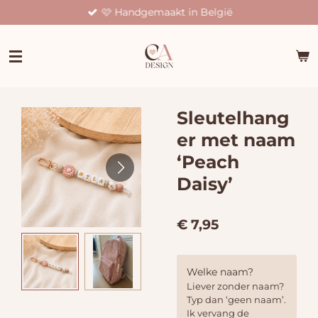
🩷 Handgemaakt in België
Ga
direct
naar
de
hoofdinhoud
Sleutelhang
er met naam
‘Peach
Daisy’
€ 7,95
Welke naam?
Liever zonder naam?
Typ dan ‘geen naam’.
Ik vervang de