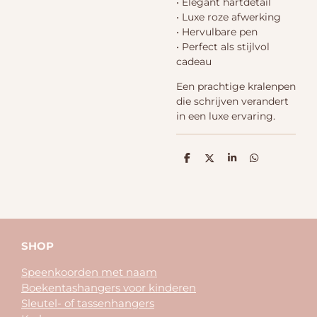
• Elegant hartdetail
• Luxe roze afwerking
• Hervulbare pen
• Perfect als stijlvol
cadeau
Een prachtige kralenpen
die schrijven verandert
in een luxe ervaring.
D
D
S
D
e
e
h
e
l
e
a
l
e
l
r
e
n
e
n
SHOP
Speenkoorden met naam
Boekentashangers voor kinderen
Sleutel- of tassenhangers