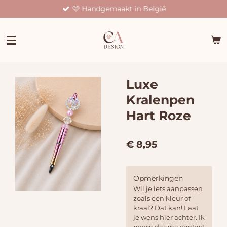
🩷 Handgemaakt in België
Ga
direct
naar
de
hoofdinhoud
Luxe
Kralenpen
Hart Roze
€ 8,95
Opmerkingen
Wil je iets aanpassen
zoals een kleur of
kraal? Dat kan! Laat
je wens hier achter. Ik