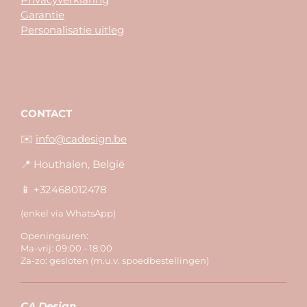
Garantie
Personalisatie uitleg
CONTACT
✉️
info@cadesign.be
📍 Houthalen, België
📱 +32468012478
(enkel via WhatsApp)
Openingsuren:
Ma-vrij: 09:00 - 18:00
Za-zo: gesloten (m.u.v. spoedbestellingen)
CA Design