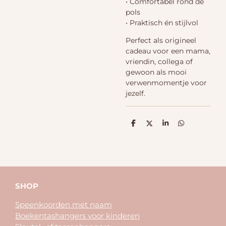
• Comfortabel rond de
pols
• Praktisch én stijlvol
Perfect als origineel
cadeau voor een mama,
vriendin, collega of
gewoon als mooi
verwenmomentje voor
jezelf.
D
D
S
D
e
e
h
e
l
e
a
l
e
l
r
e
n
e
n
SHOP
Speenkoorden met naam
Boekentashangers voor kinderen