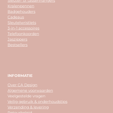
Sleutel- of tassenhangers
Kralenpennen
Badgehouders
Cadeaus
Sleutelwristlets
3-in-1 accessoires
Telefoonkoorden
Jaszippers
Bestsellers
INFORMATIE
Over CA Design
Algemene voorwaarden
Veelgestelde vragen
Veilig gebruik & onderhoudstips
Verzending & levering
Retourbeleid