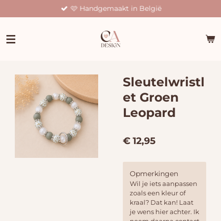
🩷 Handgemaakt in België
Ga
direct
naar
de
hoofdinhoud
Sleutelwristl
et Groen
Leopard
€ 12,95
Opmerkingen
Wil je iets aanpassen
zoals een kleur of
kraal? Dat kan! Laat
je wens hier achter. Ik