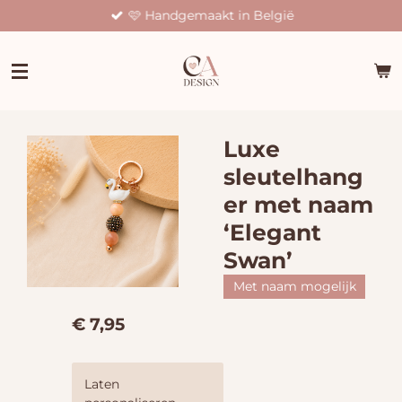
🩷 Handgemaakt in België
Ga
direct
naar
de
hoofdinhoud
Luxe
sleutelhang
er met naam
‘Elegant
Swan’
Met naam mogelijk
€ 7,95
Laten