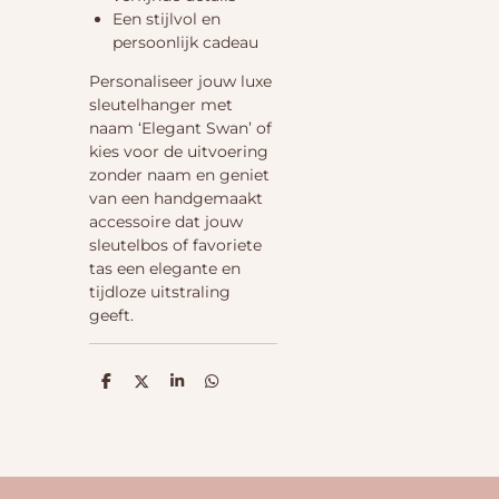
Een stijlvol en
persoonlijk cadeau
Personaliseer jouw luxe
sleutelhanger met
naam ‘Elegant Swan’ of
kies voor de uitvoering
zonder naam en geniet
van een handgemaakt
accessoire dat jouw
sleutelbos of favoriete
tas een elegante en
tijdloze uitstraling
geeft.
D
D
S
D
e
e
h
e
l
e
a
l
e
l
r
e
n
e
n