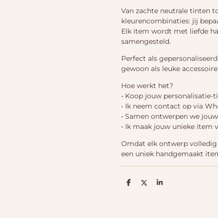
Van zachte neutrale tinten t
kleurencombinaties: jij bepaa
Elk item wordt met liefde h
samengesteld.
Perfect als gepersonaliseerd
gewoon als leuke accessoire 
Hoe werkt het?
• Koop jouw personalisatie-t
• Ik neem contact op via W
• Samen ontwerpen we jouw s
• Ik maak jouw unieke item 
Omdat elk ontwerp volledig 
een uniek handgemaakt item
D
D
S
e
e
h
l
e
a
e
l
r
n
e