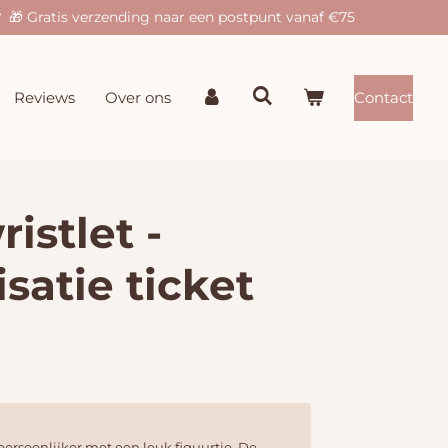
🎁 Gratis verzending naar een postpunt vanaf €75
Reviews
Over ons
Contact
ristlet -
satie ticket
 persoonlijker met een leuk figuurtje. De