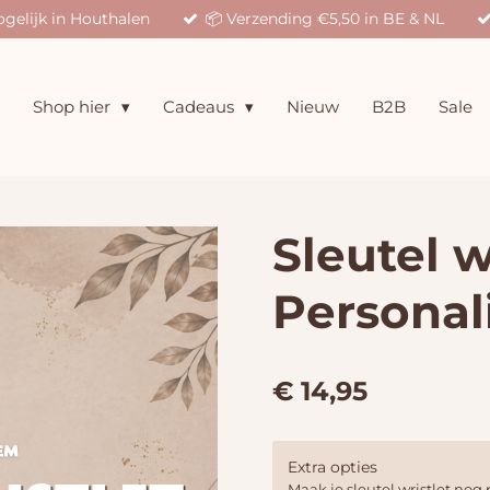
gelijk in Houthalen
📦 Verzending €5,50 in BE & NL
Shop hier
Cadeaus
Nieuw
B2B
Sale
Sleutel w
Personali
€ 14,95
Extra opties
Maak je sleutel wristlet nog