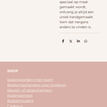
speciaal op maat
gemaakt wordt,
ontvang je altijd een
uniek handgemaakt
item dat nergens
anders te vinden is.
D
D
S
D
e
e
h
e
l
e
a
l
e
l
r
e
n
e
n
SHOP
Speenkoorden met naam
Boekentashangers voor kinderen
Sleutel- of tassenhangers
Kralenpennen
Badgehouders
Cadeaus