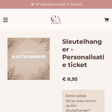
🩷 Handgemaakt in België
Ga
direct
naar
de
hoofdinhoud
Sleutelhang
er -
Personalisati
e ticket
€ 8,95
Extra opties
Wil je twee namen
op één
sleutelhanger?