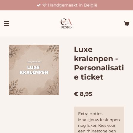
🩷 Handgemaakt in België
Ga
direct
naar
de
hoofdinhoud
Luxe
kralenpen -
Personalisati
e ticket
€ 8,95
Extra opties
Maak jouw kralenpen
nog luxer. Kies voor
een rhinestone pen