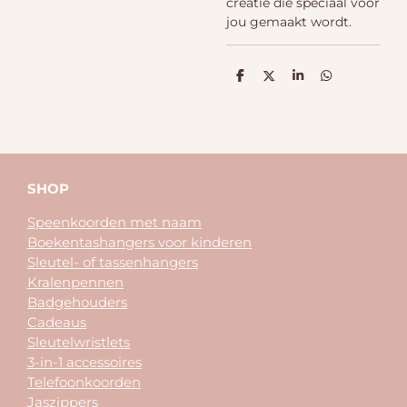
creatie die speciaal voor
jou gemaakt wordt.
D
D
S
D
e
e
h
e
l
e
a
l
e
l
r
e
n
e
n
SHOP
Speenkoorden met naam
Boekentashangers voor kinderen
Sleutel- of tassenhangers
Kralenpennen
Badgehouders
Cadeaus
Sleutelwristlets
3-in-1 accessoires
Telefoonkoorden
Jaszippers