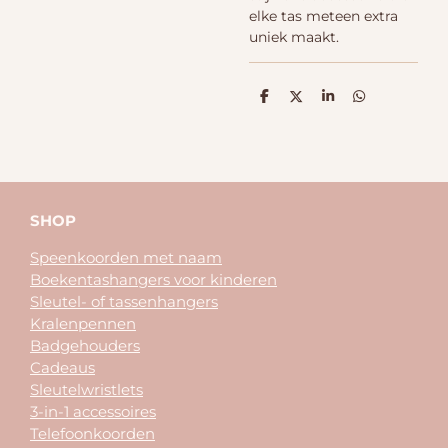
elke tas meteen extra
uniek maakt.
D
D
S
D
e
e
h
e
l
e
a
l
e
l
r
e
n
e
n
SHOP
Speenkoorden met naam
Boekentashangers voor kinderen
Sleutel- of tassenhangers
Kralenpennen
Badgehouders
Cadeaus
Sleutelwristlets
3-in-1 accessoires
Telefoonkoorden