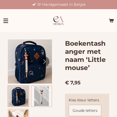
🩷 Handgemaakt in België
Ga
direct
naar
de
hoofdinhoud
Boekentash
anger met
naam ‘Little
mouse’
€ 7,95
Kies kleur letters
Goude letters