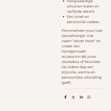
Hoogwaardige
siliconen kralen en
verfijnde details
Een uniek en
persoonlijk cadeau
Personaliseer jouw luxe
sleutelhanger met
naam ‘Velvet Heart’ en
creëer een
handgemaakt
accessoire dat jouw
sleutelbos of favoriete
tas iedere dag een
stijlvolle, warme en
persoonlijke uitstraling
geeft.
D
D
S
D
e
e
h
e
l
e
a
l
e
l
r
e