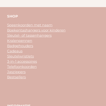
n
e
n
SHOP
Speenkoorden met naam
Boekentashangers voor kinderen
Sleutel- of tassenhangers
Kralenpennen
Badgehouders
Cadeaus
Sleutelwristlets
3-in-1 accessoires
Telefoonkoorden
Jaszippers
Bestsellers
INFORMATIE