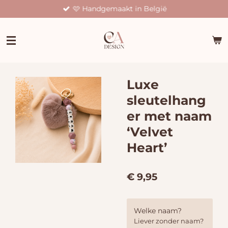
🩷 Handgemaakt in België
Ga
direct
naar
de
hoofdinhoud
Luxe
sleutelhang
er met naam
‘Velvet
Heart’
€ 9,95
Welke naam?
Liever zonder naam?